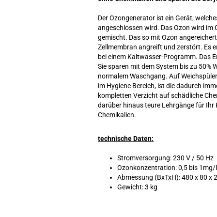
Der Ozongenerator ist ein Gerät, welc
angeschlossen wird. Das Ozon wird im 
gemischt. Das so mit Ozon angereicherte
Zellmembran angreift und zerstört. Es 
bei einem Kaltwasser-Programm. Das Erg
Sie sparen mit dem System bis zu 50% 
normalem Waschgang. Auf Weichspüler kö
im Hygiene Bereich, ist die dadurch im
kompletten Verzicht auf schädliche Chemi
darüber hinaus teure Lehrgänge für Ihr
Chemikalien.
technische Daten:
Stromversorgung: 230 V / 50 Hz
Ozonkonzentration: 0,5 bis 1mg/l
Abmessung (BxTxH): 480 x 80 x
Gewicht: 3 kg