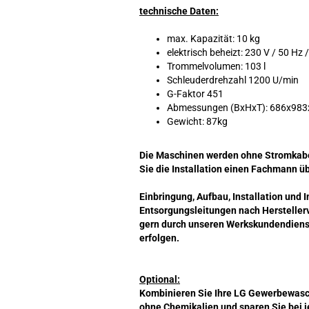
technische Daten:
max. Kapazität: 10 kg
elektrisch beheizt: 230 V / 50 Hz 
Trommelvolumen: 103 l
Schleuderdrehzahl 1200 U/min
G-Faktor 451
Abmessungen (BxHxT): 686x98
Gewicht: 87kg
Die Maschinen werden ohne Stromkabel
Sie die Installation einen Fachmann 
Einbringung, Aufbau, Installation und
Entsorgungsleitungen nach Herstellerv
gern durch unseren Werkskundendiens
erfolgen.
Optional:
Kombinieren Sie Ihre LG Gewerbewasc
ohne Chemikalien und sparen Sie bei