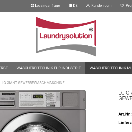
Leasinganfrage
DE
Kundenlogin
Proj
ERBE
WÄSCHEREITECHNIK FÜR INDUSTRIE
WÄSCHEREITECHNIK MI
LG GIANT GEWERBEWASCHMASCHINE
LG G
GEW
Art.Nr.:
Lieferz