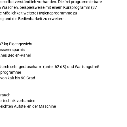
 selbstverständlich vorhanden. Die frei programmierbare
en Waschen, beispielsweise mit einem Kurzprogramm (37
die Möglichkeit weitere Hygieneprogramme zu
und die Bedienbarkeit zu erweitern.
87 kg Eigengewicht
asserersparnis
iches Bedien-Panel
adurch sehr geräuscharm (unter 62 dB) und Wartungsfrei!
rdprogramme
von kalt bis 90 Grad
l
brauch
ertechnik vorhanden
 leichten Aufstellen der Maschine