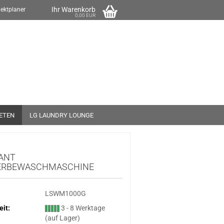
Ihr Warenkorb
ektplaner
0,00 EUR
ETEN
LG LAUNDRY LOUNGE
IANT
ERBEWASCHMASCHINE
LSWM1000G
eit:
3 - 8 Werktage
(auf Lager)