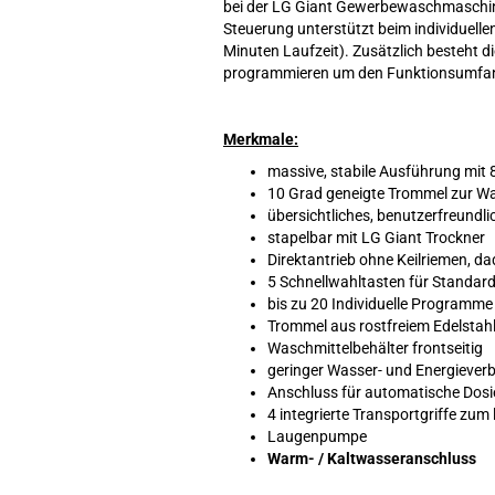
bei der LG Giant Gewerbewaschmaschine
Steuerung unterstützt beim individuell
Minuten Laufzeit). Zusätzlich besteht 
programmieren um den Funktionsumfang 
Merkmale:
massive, stabile Ausführung mit 
10 Grad geneigte Trommel zur W
übersichtliches, benutzerfreundl
stapelbar mit LG Giant Trockner
Direktantrieb ohne Keilriemen, d
5 Schnellwahltasten für Standa
bis zu 20 Individuelle Programme 
Trommel aus rostfreiem Edelstah
Waschmittelbehälter frontseitig
geringer Wasser- und Energiever
Anschluss für automatische Dosi
4 integrierte Transportgriffe zum
Laugenpumpe
Warm- / Kaltwasseranschluss