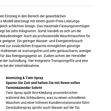
n Einstieg in den Bereich der gewerblichen
as Modell überzeugt mit einem guten Preis-Leistungs-
ngleich schlichten Design. Das maximale Fassungsvermögen
gt bei zehn Kilogramm. Somit handelt es sich um die
ebäudereiniger. Auch als professionelle Waschmaschine für
 geeignet. Ein geringer Wasser- und Energieverbrauch
el zur zusätzlichen Ersparnis ermöglichen günstige
 Keilriemen ist wartungsfrei und sehr geräuscharm, weniger
 für das Reinigungsgerät an. Zudem achtet der Hersteller
der Aufstellung. Vier integrierte Transportgriffe und eine
en bei der Inbetriebnahme.
Atomizing & Twin Spray
Sparen Sie Zeit und halten Sie mit Ihrem vollen
Terminkalender Schritt
Twin Spray spült Ihre Kleidung ununterbrochen
während des Schleuderns, was zu einem schnelleren
Waschen und einer höheren Kundenrotationsrate führt.
Zerstäuberspray sprüht auch Wasser auf die Tür,